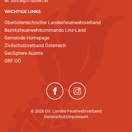
M: office@ff-asten.at
WICHTIGE LINKS
Oberösterreichischer Landesfeuerwehrverband
Bezirksfeuerwehrkommando Linz-Land
Gemeinde Homepage
Zivilschutzverband Österreich
GeoSphere Austria
ORF OÖ
(neues Fenster)
(neues Fenster)
© 2026 Oö. Landes-Feuerwehrverband
Datenschutz
Impressum