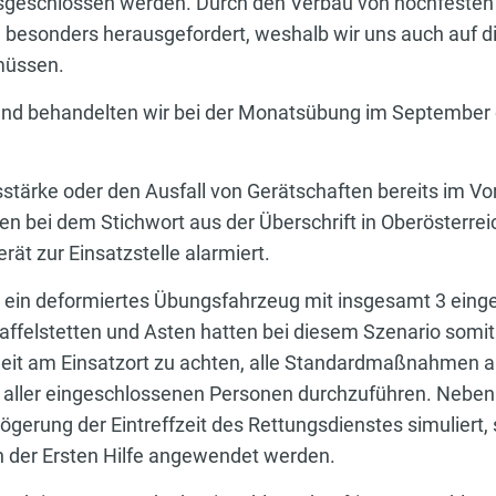
usgeschlossen werden. Durch den Verbau von hochfesten
besonders herausgefordert, weshalb wir uns auch auf di
müssen.
d behandelten wir bei der Monatsübung im September d
tärke oder den Ausfall von Gerätschaften bereits im Vo
n bei dem Stichwort aus der Überschrift in Oberösterre
ät zur Einsatzstelle alarmiert.
s ein deformiertes Übungsfahrzeug mit insgesamt 3 ein
ffelstetten und Asten hatten bei diesem Szenario somit a
heit am Einsatzort zu achten, alle Standardmaßnahmen a
 aller eingeschlossenen Personen durchzuführen. Neben
gerung der Eintreffzeit des Rettungsdienstes simuliert,
der Ersten Hilfe angewendet werden.