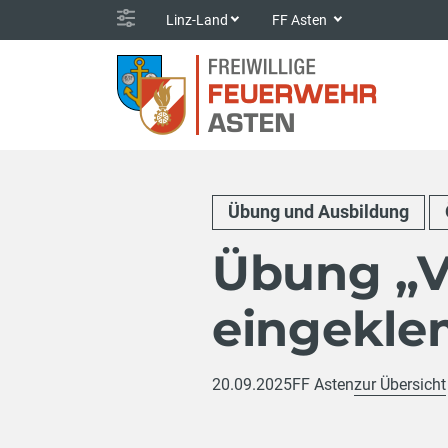
Linz-Land
FF Asten
Übung und Ausbildung
Übung „V
eingekl
20.09.2025
FF Asten
zur Übersicht