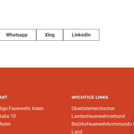
Whatsapp
Xing
LinkedIn
AKT
WICHTIGE LINKS
llige Feuerwehr Asten
Oberösterreichischer
raße 10
Landesfeuerwehrverband
Asten
Bezirksfeuerwehrkommando L
Land