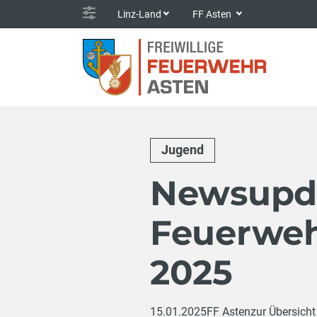
Linz-Land
FF Asten
Jugend
Newsupda
Feuerweh
2025
15.01.2025
FF Asten
zur Übersicht