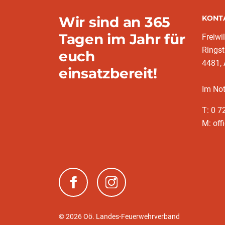
Wir sind an 365
KONT
Tagen im Jahr für
Freiwi
Ringst
euch
4481, 
einsatzbereit!
Im Not
T: 0 
M: off
(neues Fenster)
(neues Fenster)
© 2026 Oö. Landes-Feuerwehrverband