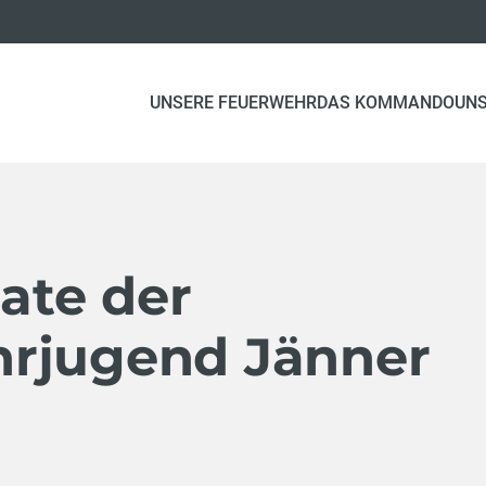
UNSERE FEUERWEHR
DAS KOMMANDO
UN
te der
rjugend Jänner