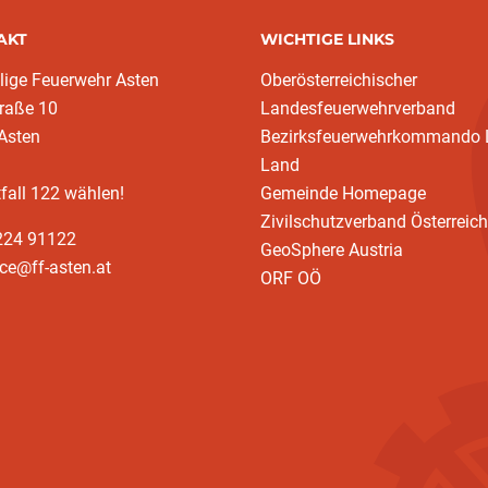
AKT
WICHTIGE LINKS
llige Feuerwehr Asten
Oberösterreichischer
raße 10
Landesfeuerwehrverband
Asten
Bezirksfeuerwehrkommando L
Land
fall 122 wählen!
Gemeinde Homepage
Zivilschutzverband Österreich
7224 91122
GeoSphere Austria
ice@ff-asten.at
ORF OÖ